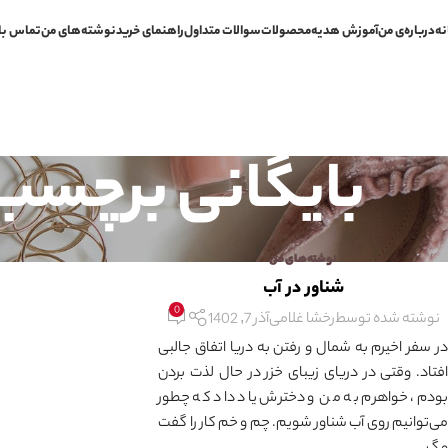
نه
درباره‌ی من
آموزش هدیه
محصولات
سوالات متداول
راهنمای خرید
نوشته‌های من
تماس با
بایگانی برچسب 
نوشته‌های من
شناور در آب
0
نوشته شده توسط
رخشا غلامی
آذر 7, 1402
در سفر اخیرم به شمال و رفتن به دریا اتفاق جالبی
افتاد. وقتی در دریای زیبای خزر در حال لذت بردن
بودم، خواهرم به من و دخترش یاد داد که چطور
می‌توانیم روی آب شناور شویم. چم و خم کار را گفت