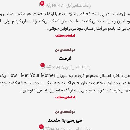
0
رخشا غلامی
آبان 11, 1404
سال‌هاست در پی اینم که کمی انرژی بدنم را ارتقا ببخشم. هر مکمل غذایی و
ویتامین و مواد معدنی که به سلامت بدن کمک می‌کند را امتحان کردم. ولی تا
جایی که یادم می‌آید از همان کودکی و اوایل جوانی ...
ادامه‌ی مطلب
نوشته‌های من
فرصت
0
رخشا غلامی
آبان 3, 1404
من بالاخره امسال تصمیم گرفتم به سریال How I Met Your Mother یک
فرصت دوباره بدهم و به طور حتم اگر به حرف یکی از دوستانم که گفته بود:
بهش فرصت بده و بعد میبینی بخاطر گذشته‌شون یه سری کارها رو ...
ادامه‌ی مطلب
نوشته‌های من
می‌رسی به مقصد
0
رخشا غلامی
مهر 29, 1404