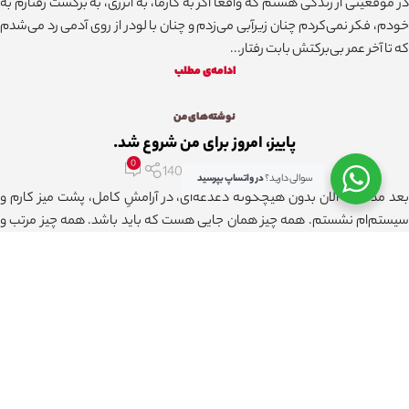
در موقعیتی از زندگی هستم که واقعاً اگر به کارما، به انرژی، به برگشت رفتارم به
خودم، فکر نمی‌کردم چنان زیرآبی می‌زدم و چنان با لودر از روی آدمی رد می‌شدم
که تا آخر عمر بی‌برکتش بابت رفتار...
ادامه‌ی مطلب
نوشته‌های من
پاییز، امروز برای من شروع شد.
0
رخشا غلامی
مهر 9, 1404
سوالی دارید؟
در واتساپ بپرسید
بعد مدت‌ها، الان بدون هیچگونه دغدغه‌ای، در آرامشِ کامل، پشت میز کارم و
سیستم‌ام نشستم. همه چیز همان جایی هست که باید باشد. همه چیز مرتب و
تمیز است. هر کاری که باید، را انجام دادم و هر کس...
ادامه‌ی مطلب
نوشته‌های من
چرخه‌ی ناخودآگاه
0
رخشا غلامی
شهریور 10, 1404
نوشتن به من بسیار بسیار کمک می‌کند. حال نوشتن با خودکار و روی کاغذ باشد