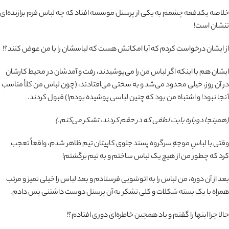
خلاصه یکدفعه چشمم به یکی از پرسنل موسسه افتاد که چه لباس فرم برازنده‌ای
تنشان است!
از ایشان درخواست کردم که آیا امکانش هست که لباسشان را با من عوض کنند؟!
ایشان هم با اینکه اگر لباس من را می‌پوشیدند، رفت و آمدشان در محیط کارشان
در آن روز، خیلی محدود می‌شد و به سختی می‌افتادند، (چون لباس من کلاً مناسب
آنجا نبود! و اشتباه من بود که چنین لباسی پوشیده بودم!) قبول کردند.
(همینجا دوباره بابت لطفی که در حقم کردند، تشکر می‌کنم.)
وقتی با لباسِ موجهِ سرگروه پسند جلوی کاپیتان تیم ظاهر شدم، واقعاً تعجب
کرد که چطور من از هیچ یک لباس ساختم و به تیم برگشتم!
بعد از آن دوره، من لباس را به اتوشویی فرستادم و بعد لباس را خیلی تمیز و مرتب
همراه با یک بسته شکلات و کلی تشکر به آن پرسنل دوست داشتنی پس دادم.
حالا چرا اینها را گفتم و یاد همچین خاطره‌ای دوری افتادم؟!