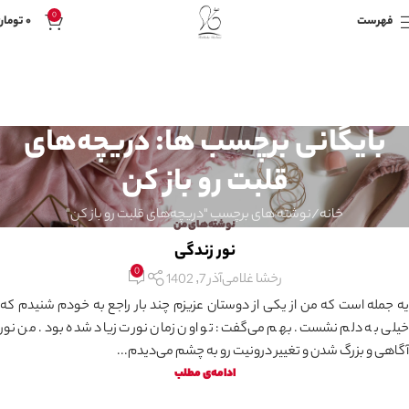
0
فهرست
۰
تومان
بایگانی برچسب ها: دریچه‌های
قلبت رو باز کن
خانه
نوشته های برچسب "دریچه‌های قلبت رو باز کن"
نوشته‌های من
نور زندگی
0
رخشا غلامی
آذر 7, 1402
یه جمله است که من از یکی از دوستان عزیزم چند بار راجع به خودم شنیدم که
خیلی به دلم نشست. بهم می‌گفت: تو اون زمان نورت زیاد شده بود. من نور
آگاهی و بزرگ شدن و تغییر درونیت رو به چشم می‌دیدم...
ادامه‌ی مطلب