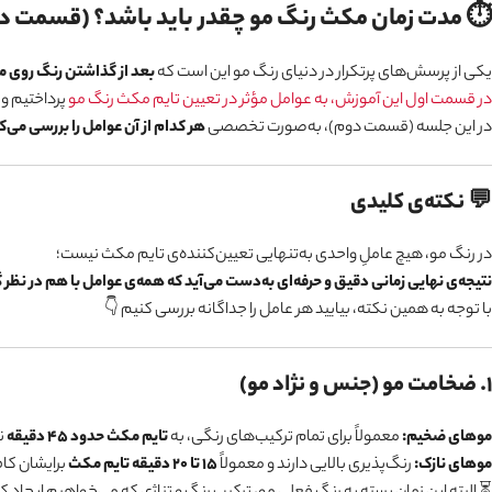
⏱ مدت زمان مکث رنگ مو چقدر باید باشد؟ (قسمت د
یکی از پرسش‌های پرتکرار در دنیای رنگ مو این است که
بعد از گذاشتن رنگ روی مو
در قسمت اول این آموزش، به عوامل مؤثر در تعیین تایم مکث رنگ مو
پرداختیم و گ
در این جلسه (قسمت دوم)، به‌صورت تخصصی
هر کدام از آن عوامل را بررسی می‌ک
💬 نکته‌ی کلیدی
در رنگ مو، هیچ عاملِ واحدی به‌تنهایی تعیین‌کننده‌ی تایم مکث نیست؛
نتیجه‌ی نهایی زمانی دقیق و حرفه‌ای به‌دست می‌آید که همه‌ی عوامل با هم در نظر 
با توجه به همین نکته، بیایید هر عامل را جداگانه بررسی کنیم 👇
۱. ضخامت مو (جنس و نژاد مو)
موهای ضخیم:
معمولاً برای تمام ترکیب‌های رنگی، به
تایم مکث حدود ۴۵ دقیقه
نی
موهای نازک:
رنگ‌پذیری بالایی دارند و معمولاً
۱۵ تا ۲۰ دقیقه تایم مکث
برایشان کا