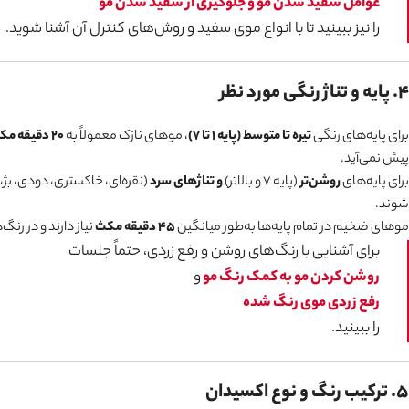
عوامل سفید شدن مو و جلوگیری از سفید شدن مو
را نیز ببینید تا با انواع موی سفید و روش‌های کنترل آن آشنا شوید.
۴. پایه و تناژ رنگی مورد نظر
برای پایه‌های رنگی
تیره تا متوسط (پایه ۱ تا ۷)
، موهای نازک معمولاً به
۲۰ دقیقه مکث
پیش نمی‌آید.
برای پایه‌های
روشن‌تر
(پایه ۷ و بالاتر)
و تناژهای سرد
(نقره‌ای، خاکستری، دودی، بژ، 
شوند.
موهای ضخیم در تمام پایه‌ها به‌طور میانگین
۴۵ دقیقه مکث
نیاز دارند و در رن
برای آشنایی با رنگ‌های روشن و رفع زردی، حتماً جلسات
روشن کردن مو به کمک رنگ مو
و
رفع زردی موی رنگ شده
را ببینید.
۵. ترکیب رنگ و نوع اکسیدان