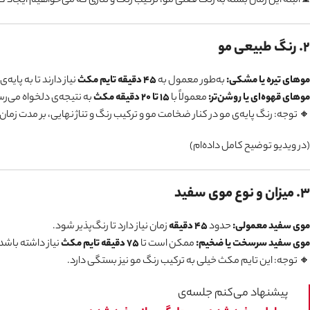
⏳ البته این زمان بسته به رنگ فعلی مو، ترکیب رنگ و تناژی که می‌خواهیم ایجاد 
۲. رنگ طبیعی مو
موهای تیره یا مشکی:
به‌طور معمول به
۴۵ دقیقه تایم مکث
نیاز دارند تا به پایه‌
موهای قهوه‌ای یا روشن‌تر:
معمولاً با
۱۵ تا ۲۰ دقیقه مکث
به نتیجه‌ی دلخواه می‌رس
🔸 توجه: رنگ پایه‌ی مو در کنار ضخامت مو و ترکیب رنگ و تناژ نهایی، بر مدت زمان
(در ویدیو توضیح کامل داده‌ام)
۳. میزان و نوع موی سفید
موی سفید معمولی:
حدود
۴۵ دقیقه
زمان نیاز دارد تا رنگ‌پذیر شود.
موی سفید سرسخت یا ضخیم:
ممکن است تا
۷۵ دقیقه تایم مکث
نیاز داشته باشد
🔸 توجه: این تایم مکث خیلی به ترکیب رنگ مو نیز بستگی دارد.
پیشنهاد می‌کنم جلسه‌ی