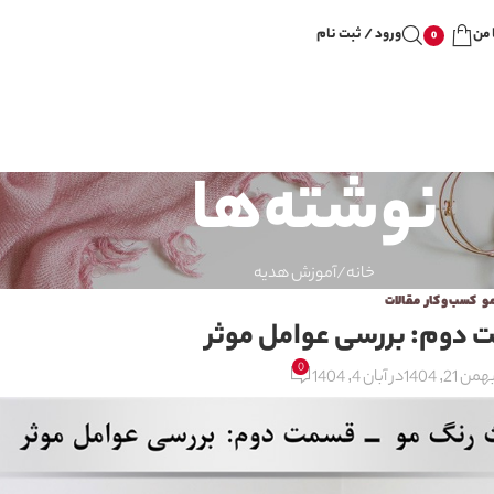
 من
ورود / ثبت نام
0
نوشته‌ها
خانه
آموزش هدیه
مو
,
کسب و کار
,
مقالات
 دوم: بررسی عوامل موثر
0
همن 21, 1404
در آبان 4, 1404