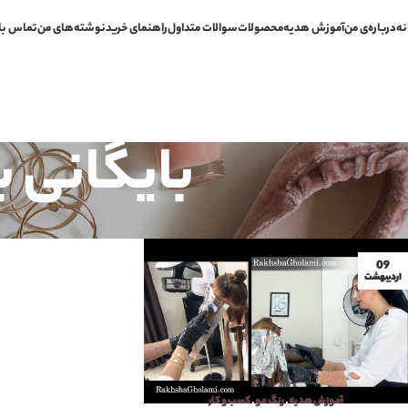
نه
درباره‌ی من
آموزش هدیه
محصولات
سوالات متداول
راهنمای خرید
نوشته‌های من
تماس با
بایگانی 
09
اردیبهشت
آموزش هدیه
,
رنگ مو
,
کسب و کار