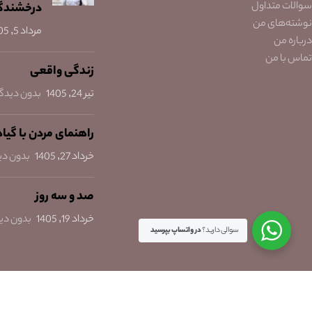
سوالات متداول
درخشندگ
نوشته‌های من
مرداد 5, 1405
درباره من
تماس با من
زندگی واقعی
تیر 24, 1405
بدون دیدگا
راهنمای مردن با گیا
خرداد 27, 1405
بدون دی
صد و سه روز
خرداد 19, 1405
بدون دی
سوالی دارید؟
در واتساپ بپرسید
Rakhsha Gholami
Copyright
2024. All rights reserved.