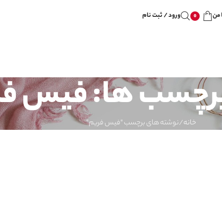
 من
ورود / ثبت نام
0
برچسب ها: فیس ف
خانه
نوشته های برچسب "فیس فریم"