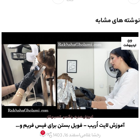
نوشته های مشابه
09
اردیبهشت
آموزش هدیه
,
رنگ مو
,
کسب و کار
آموزش لایت اُریب – فویل بستن برای فیس فریم و…
0
رخشا غلامی
اسفند 16, 1403