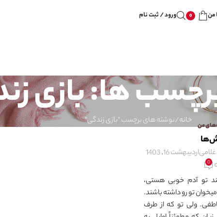
 من
ورود / ثبت نام
0
برچسب ها: بازی زن
خانه
نوشته های برچسب "بازی زندگی"
‌های من
‌ها
غلامی
اردیبهشت 16, 1403
0
ند تو آدم خوبی هستی،
میخوان تو رو داشته باشند.
طفی. ولی تو که از طرف