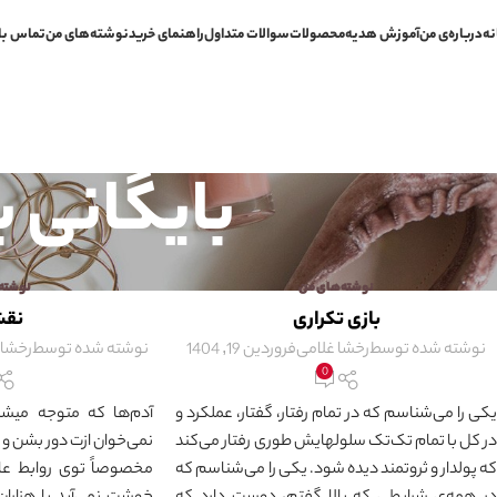
نه
درباره‌ی من
آموزش هدیه
محصولات
سوالات متداول
راهنمای خرید
نوشته‌های من
تماس با
بایگانی 
نوشته‌های من
نوشته
بازی تکراری
نقش
نوشته شده توسط
رخشا غلامی
فروردین 19, 1404
نوشته شده توسط
رخشا 
0
یکی را می‌شناسم که در تمام رفتار، گفتار، عملکرد و
آدم‌ها که متوجه میش
در کل با تمام تک‌تک سلولهایش طوری رفتار می‌کند
نمی‌خوان ازت دور بشن و 
که پولدار و ثروتمند دیده شود. یکی را می‌شناسم که
مخصوصاً توی روابط عا