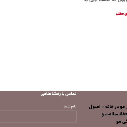
زبان که مطمئناً اوایل به
‌ی مطلب
تماس با رخشا غلامی
 مو در خانه – اصول
نام شما
حفظ سلامت و
ی مو