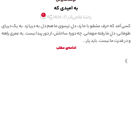
نوشته‌های من
به امیدی که
0
رخشا غلامی
آذر 17, 1404
کسی آمد که حرف عشقو با ما زد، دلِ ترسوی ما هم دل به دریا زد. به یک دریای
طوفانی، دلِ ما رفته مهمانی. چه دوره ساحلش، از دور پیدا نیست. یه عمری راهه
و در قدرت ما نیست. باید پار...
ادامه‌ی مطلب