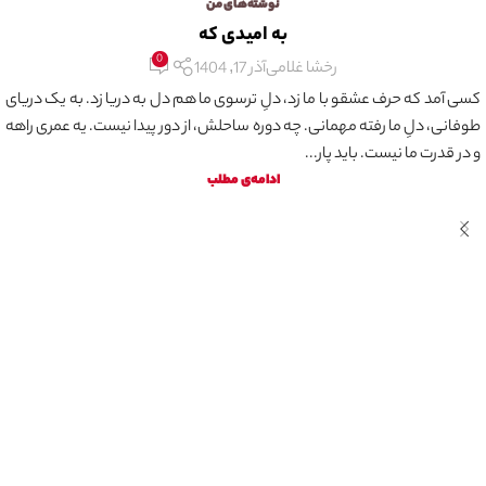
نوشته‌های من
به امیدی که
0
رخشا غلامی
آذر 17, 1404
کسی آمد که حرف عشقو با ما زد، دلِ ترسوی ما هم دل به دریا زد. به یک دریای
طوفانی، دلِ ما رفته مهمانی. چه دوره ساحلش، از دور پیدا نیست. یه عمری راهه
و در قدرت ما نیست. باید پار...
ادامه‌ی مطلب